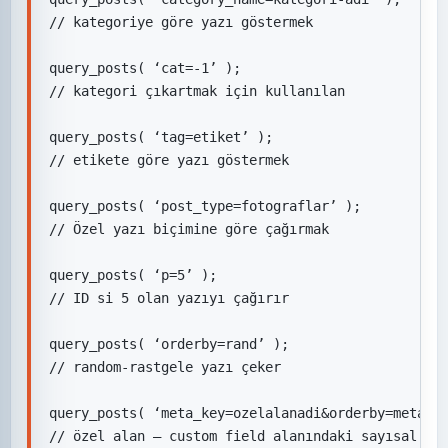
// kategoriye göre yazı göstermek

query_posts( ‘cat=-1’ );

// kategori çıkartmak için kullanılan

query_posts( ‘tag=etiket’ );

// etikete göre yazı göstermek

query_posts( ‘post_type=fotograflar’ );

// Özel yazı biçimine göre çağırmak

query_posts( ‘p=5’ );

// ID si 5 olan yazıyı çağırır

query_posts( ‘orderby=rand’ );

// random-rastgele yazı çeker

query_posts( ‘meta_key=ozelalanadi&orderby=meta_va
// özel alan – custom field alanındaki sayısal ve