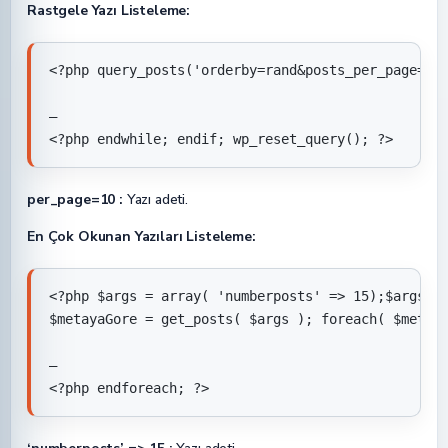
Rastgele Yazı Listeleme:
<?php query_posts('orderby=rand&posts_per_page=10'
—

<?php endwhile; endif; wp_reset_query(); ?>
per_page=10 :
Yazı adeti.
En Çok Okunan Yazıları Listeleme:
<?php $args = array( 'numberposts' => 15);$args = 
$metayaGore = get_posts( $args ); foreach( $metaya
—

<?php endforeach; ?>