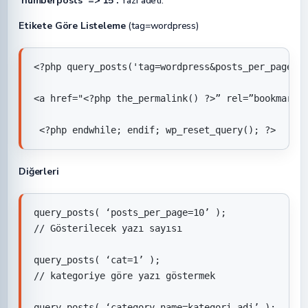
‘numberposts’ => 15 :
Yazı adeti.
Etikete Göre Listeleme
(tag=wordpress)
<?php query_posts('tag=wordpress&posts_per_page=10
<a href="<?php the_permalink() ?>” rel=”bookmark” 
 <?php endwhile; endif; wp_reset_query(); ?>
Diğerleri
query_posts( ‘posts_per_page=10’ );

// Gösterilecek yazı sayısı

query_posts( ‘cat=1’ );

// kategoriye göre yazı göstermek

query_posts( ‘category_name=kategori-adi’ );
