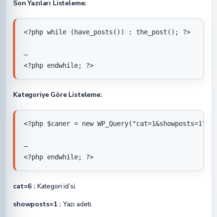
Son Yazıları Listeleme:
<?php while (have_posts()) : the_post(); ?>

—

<?php endwhile; ?>
Kategoriye Göre Listeleme:
<?php $caner = new WP_Query("cat=1&showposts=1"); 
—

<?php endwhile; ?>
cat=6 :
Kategori id’si.
showposts=1 :
Yazı adeti.