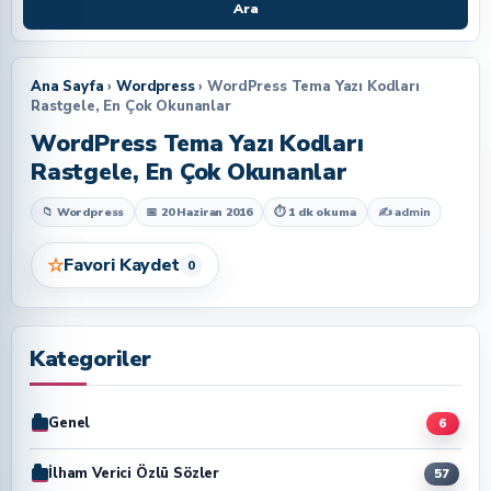
Ara
Ana Sayfa
›
Wordpress
› WordPress Tema Yazı Kodları
Rastgele, En Çok Okunanlar
WordPress Tema Yazı Kodları
Rastgele, En Çok Okunanlar
📁 Wordpress
📅 20 Haziran 2016
⏱ 1 dk okuma
✍
admin
☆
Favori Kaydet
0
Kategoriler
Genel
6
İlham Verici Özlü Sözler
57