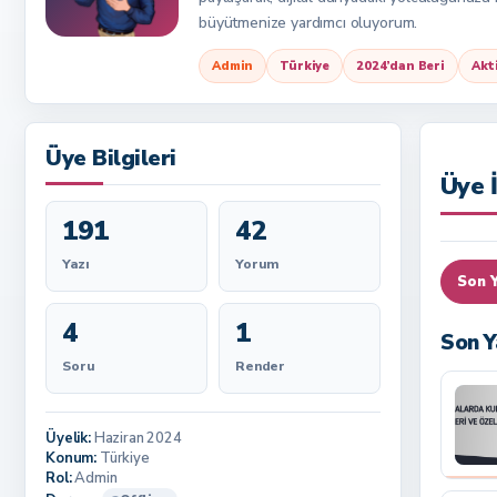
büyütmenize yardımcı oluyorum.
Admin
Türkiye
2024’dan Beri
Akt
Üye Bilgileri
Üye İ
191
42
Yazı
Yorum
Son Y
4
1
Son Y
Soru
Render
Üyelik:
Haziran 2024
Konum:
Türkiye
Rol:
Admin