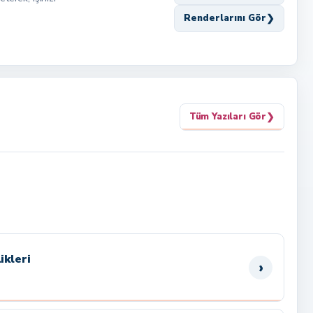
❯
Renderlarını Gör
❯
Tüm Yazıları Gör
ikleri
›