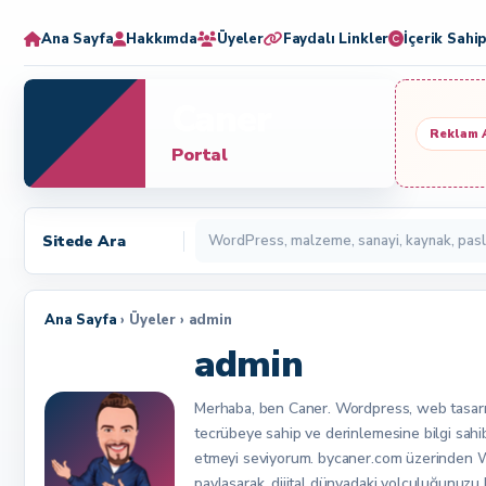
Ana Sayfa
Hakkımda
Üyeler
Faydalı Linkler
İçerik Sahip
Caner
Reklam 
Portal
Sitede Ara
Ana Sayfa
› Üyeler › admin
admin
Merhaba, ben Caner. Wordpress, web tasarımı
tecrübeye sahip ve derinlemesine bilgi sahibi
etmeyi seviyorum. bycaner.com üzerinden Word
paylaşarak, dijital dünyadaki yolculuğunuzu 