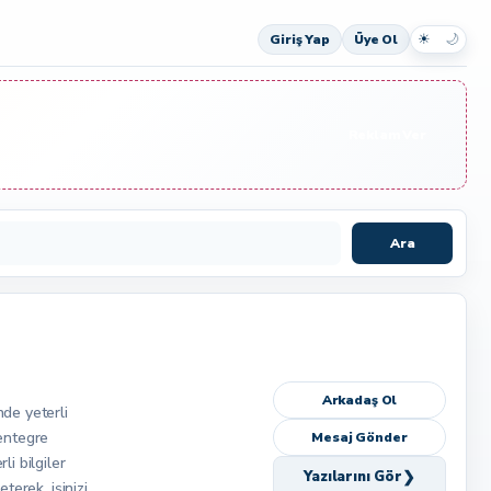
☀
🌙
Giriş Yap
Üye Ol
Reklam Ver
Ara
Arkadaş Ol
nde yeterli
 entegre
Mesaj Gönder
i bilgiler
❯
Yazılarını Gör
terek, işinizi