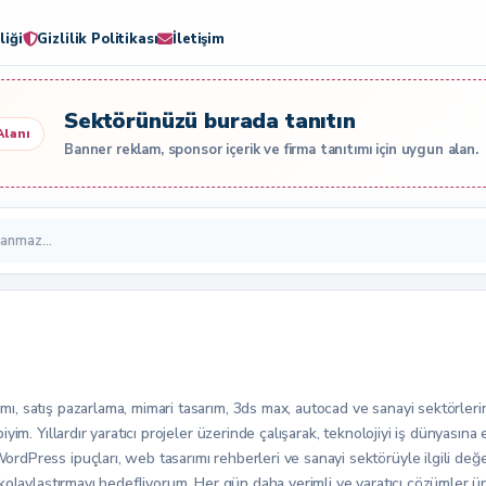
liği
Gizlilik Politikası
İletişim
Sektörünüzü burada tanıtın
Alanı
Banner reklam, sponsor içerik ve firma tanıtımı için uygun alan.
, satış pazarlama, mimari tasarım, 3ds max, autocad ve sanayi sektörleri
yim. Yıllardır yaratıcı projeler üzerinde çalışarak, teknolojiyi iş dünyasına
Press ipuçları, web tasarımı rehberleri ve sanayi sektörüyle ilgili değerl
kolaylaştırmayı hedefliyorum. Her gün daha verimli ve yaratıcı çözümler üre