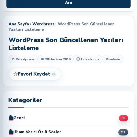
Ara
Ana Sayfa
›
Wordpress
› WordPress Son Güncellenen
Yazıları Listeleme
WordPress Son Güncellenen Yazıları
Listeleme
📁 Wordpress
📅 28 Haziran 2016
⏱ 1 dk okuma
✍
admin
☆
Favori Kaydet
0
Kategoriler
Genel
6
İlham Verici Özlü Sözler
57