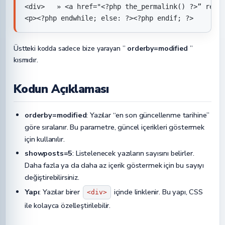
<div>   » <a href="<?php the_permalink() ?>” rel=”
<p><?php endwhile; else: ?><?php endif; ?>
Üstteki kodda sadece bize yarayan ”
orderby=modified
”
kısmıdır.
Kodun Açıklaması
orderby=modified
: Yazılar “en son güncellenme tarihine”
göre sıralanır. Bu parametre, güncel içerikleri göstermek
için kullanılır.
showposts=5
: Listelenecek yazıların sayısını belirler.
Daha fazla ya da daha az içerik göstermek için bu sayıyı
değiştirebilirsiniz.
Yapı
: Yazılar birer
içinde linklenir. Bu yapı, CSS
<div>
ile kolayca özelleştirilebilir.