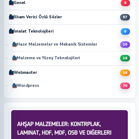
Genel
6
İlham Verici Özlü Sözler
57
İmalat Teknolojileri
6
Hazır Malzemeler ve Mekanik Sistemler
10
Malzeme ve Yüzey Teknolojileri
16
Webmaster
26
Wordpress
70