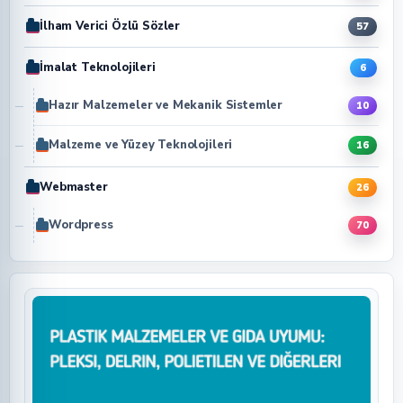
İlham Verici Özlü Sözler
57
İmalat Teknolojileri
6
Hazır Malzemeler ve Mekanik Sistemler
10
Malzeme ve Yüzey Teknolojileri
16
Webmaster
26
Wordpress
70