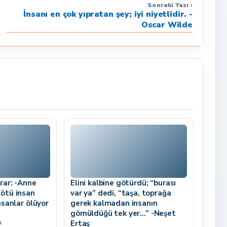
Sonraki Yazı ›
İnsanı en çok yıpratan şey; iyi niyetlidir. -
Oscar Wilde
rar: -Anne
Elini kalbine götürdü; “burası
ötü insan
var ya” dedi, “taşa, toprağa
nsanlar ölüyor
gerek kalmadan insanın
gömüldüğü tek yer…” -Neşet
m
Ertaş