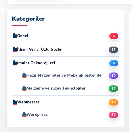
Kategoriler
Genel
6
İlham Verici Özlü Sözler
57
İmalat Teknolojileri
6
Hazır Malzemeler ve Mekanik Sistemler
10
Malzeme ve Yüzey Teknolojileri
16
Webmaster
26
Wordpress
70