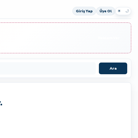
☀
🌙
Giriş Yap
Üye Ol
Reklam Ver
Ara
.