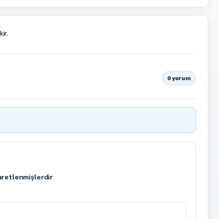
ir.
0 yorum
aretlenmişlerdir