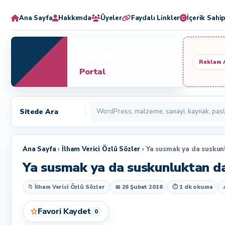
Ana Sayfa
Hakkımda
Üyeler
Faydalı Linkler
İçerik Sahip
Caner
Reklam 
Portal
Sitede Ara
Ana Sayfa
›
İlham Verici Özlü Sözler
› Ya susmak ya da suskunl
Ya susmak ya da suskunluktan da
📁 İlham Verici Özlü Sözler
📅 26 Şubat 2018
⏱ 1 dk okuma
☆
Favori Kaydet
0