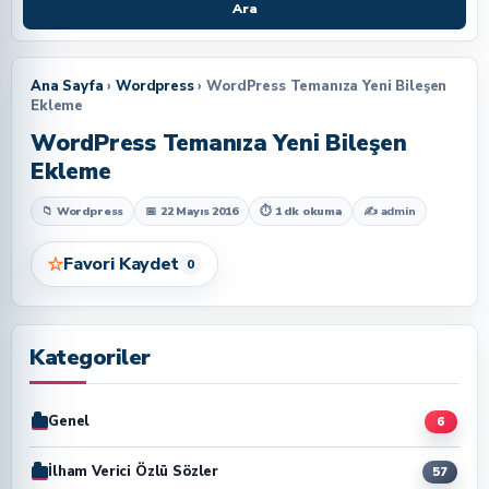
Ara
Ana Sayfa
›
Wordpress
› WordPress Temanıza Yeni Bileşen
Ekleme
WordPress Temanıza Yeni Bileşen
Ekleme
📁 Wordpress
📅 22 Mayıs 2016
⏱ 1 dk okuma
✍
admin
☆
Favori Kaydet
0
Kategoriler
Genel
6
İlham Verici Özlü Sözler
57