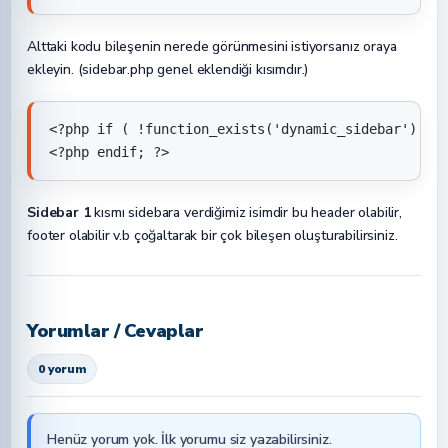
Alttaki kodu bileşenin nerede görünmesini istiyorsanız oraya
ekleyin. (sidebar.php genel eklendiği kısımdır.)
<?php if ( !function_exists('dynamic_sidebar') || 
<?php endif; ?>
Sidebar 1
kısmı sidebara verdiğimiz isimdir bu header olabilir,
footer olabilir v.b çoğaltarak bir çok bileşen oluşturabilirsiniz.
Yorumlar / Cevaplar
0 yorum
Henüz yorum yok. İlk yorumu siz yazabilirsiniz.