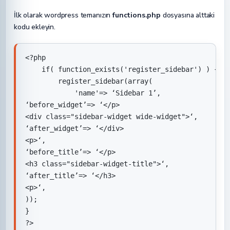
İlk olarak wordpress temanızın
functions.php
dosyasına alttaki
kodu ekleyin.
<?php

    if( function_exists('register_sidebar') ) {

        register_sidebar(array(

            'name'=> ‘Sidebar 1’,

‘before_widget’=> ‘</p>

<div class="sidebar-widget wide-widget">‘,

‘after_widget’=> ‘</div>

<p>‘,

‘before_title’=> ‘</p>

<h3 class="sidebar-widget-title">‘,

‘after_title’=> ‘</h3>

<p>‘,

));

}

?>