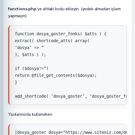
functions.php
’ye alttaki kodu ekleyin. (yedek almadan işlem
yapmayın)
function dosya_goster_fonks( $atts ) {

extract( shortcode_atts( array(

‘dosya’ => ”

), $atts ) );

if ($dosya!=”)

return @file_get_contents($dosya);

}

add_shortcode( ‘dosya_goster’, ‘dosya_goster_fonk
Yazılarınızda kullanırken.
[dosya_goster dosya="https://www.siteniz.com/demo