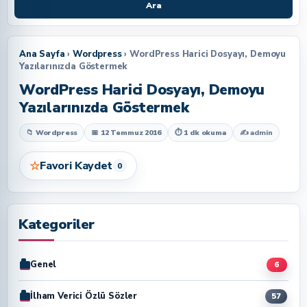
Ara
Ana Sayfa
›
Wordpress
› WordPress Harici Dosyayı, Demoyu
Yazılarınızda Göstermek
WordPress Harici Dosyayı, Demoyu
Yazılarınızda Göstermek
📁 Wordpress
📅 12 Temmuz 2016
⏱ 1 dk okuma
✍
admin
☆
Favori Kaydet
0
Kategoriler
Genel
6
İlham Verici Özlü Sözler
57