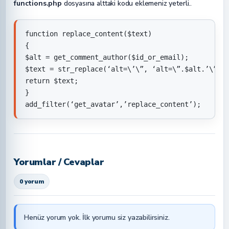
functions.php
dosyasına alttaki kodu eklemeniz yeterli..
function replace_content($text)

{

$alt = get_comment_author($id_or_email);

$text = str_replace(‘alt=\’\”, ‘alt=\”.$alt.’\”,$t
return $text;

}

add_filter(‘get_avatar’,’replace_content’);
Yorumlar / Cevaplar
0 yorum
Henüz yorum yok. İlk yorumu siz yazabilirsiniz.