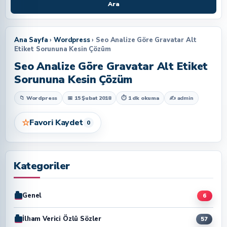
Ara
Ana Sayfa
›
Wordpress
› Seo Analize Göre Gravatar Alt
Etiket Sorununa Kesin Çözüm
Seo Analize Göre Gravatar Alt Etiket
Sorununa Kesin Çözüm
📁 Wordpress
📅 15 Şubat 2018
⏱ 1 dk okuma
✍
admin
☆
Favori Kaydet
0
Kategoriler
Genel
6
İlham Verici Özlü Sözler
57