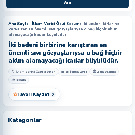
Ara
Ana Sayfa
›
İlham Verici Özlü Sözler
› İki bedeni birbirine
karıştıran en önemli sıvı gözyaşlarıysa o bağ hiçbir aklın
alamayacağı kadar büyülüdür.
İki bedeni birbirine karıştıran en
önemli sıvı gözyaşlarıysa o bağ hiçbir
aklın alamayacağı kadar büyülüdür.
📁 İlham Verici Özlü Sözler
📅 23 Şubat 2018
⏱ 1 dk okuma
✍
admin
☆
Favori Kaydet
0
Kategoriler