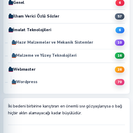
Genel
6
İlham Verici Özlü Sözler
57
İmalat Teknolojileri
6
Hazır Malzemeler ve Mekanik Sistemler
10
Malzeme ve Yüzey Teknolojileri
16
Webmaster
26
Wordpress
70
İki bedeni birbirine karıştıran en önemli sıvı gözyaşlarıysa o bağ
hiçbir aklın alamayacağı kadar büyülüdür.