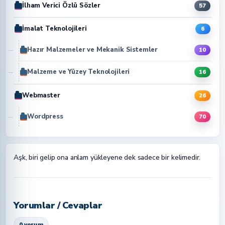
İlham Verici Özlü Sözler
57
İmalat Teknolojileri
6
Hazır Malzemeler ve Mekanik Sistemler
10
Malzeme ve Yüzey Teknolojileri
16
Webmaster
26
Wordpress
70
Aşk, biri gelip ona anlam yükleyene dek sadece bir kelimedir.
Yorumlar / Cevaplar
0 yorum