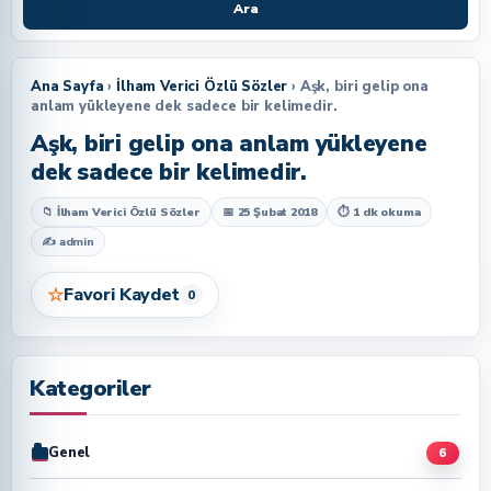
Ara
Ana Sayfa
›
İlham Verici Özlü Sözler
› Aşk, biri gelip ona
anlam yükleyene dek sadece bir kelimedir.
Aşk, biri gelip ona anlam yükleyene
dek sadece bir kelimedir.
📁 İlham Verici Özlü Sözler
📅 25 Şubat 2018
⏱ 1 dk okuma
✍
admin
☆
Favori Kaydet
0
Kategoriler
Genel
6