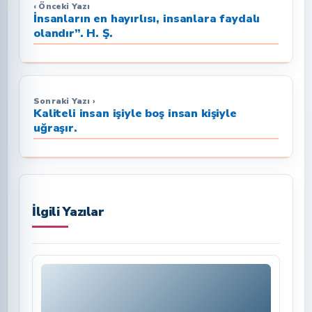
‹ Önceki Yazı
İnsanların en hayırlısı, insanlara faydalı
olandır”. H. Ş.
Sonraki Yazı ›
Kaliteli insan işiyle boş insan kişiyle
uğraşır.
İlgili Yazılar