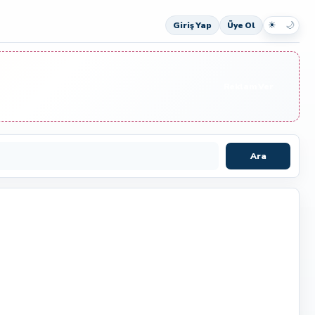
☀
🌙
Giriş Yap
Üye Ol
Reklam Ver
Ara