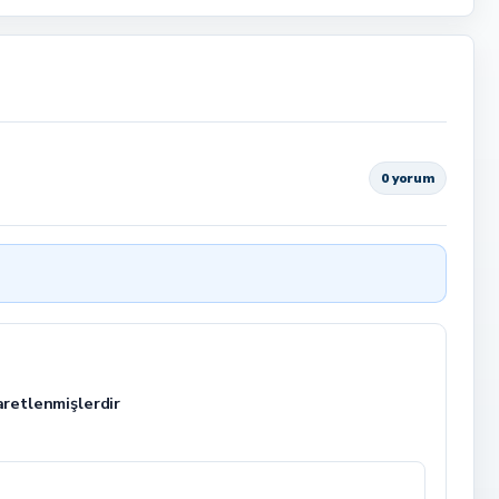
0 yorum
aretlenmişlerdir