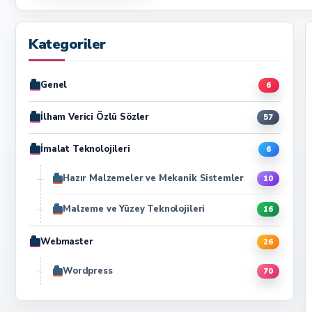
Kategoriler
Genel
6
İlham Verici Özlü Sözler
57
İmalat Teknolojileri
6
Hazır Malzemeler ve Mekanik Sistemler
10
Malzeme ve Yüzey Teknolojileri
16
Webmaster
26
Wordpress
70