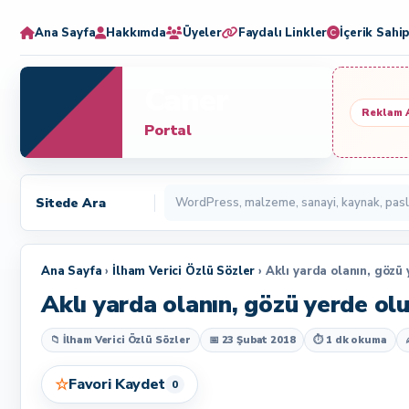
Ana Sayfa
Hakkımda
Üyeler
Faydalı Linkler
İçerik Sahip
Caner
Reklam 
Portal
Sitede Ara
Ana Sayfa
›
İlham Verici Özlü Sözler
› Aklı yarda olanın, gözü 
Aklı yarda olanın, gözü yerde olu
📁 İlham Verici Özlü Sözler
📅 23 Şubat 2018
⏱ 1 dk okuma
☆
Favori Kaydet
0