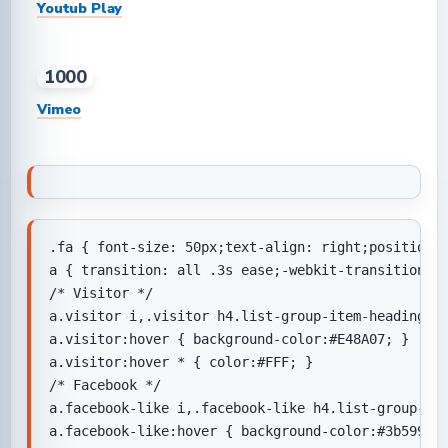
Youtub Play
1000
Vimeo
.fa { font-size: 50px;text-align: right;position: 
a { transition: all .3s ease;-webkit-transition: a
/* Visitor */

a.visitor i,.visitor h4.list-group-item-heading { 
a.visitor:hover { background-color:#E48A07; }

a.visitor:hover * { color:#FFF; }

/* Facebook */

a.facebook-like i,.facebook-like h4.list-group-ite
a.facebook-like:hover { background-color:#3b5998; 