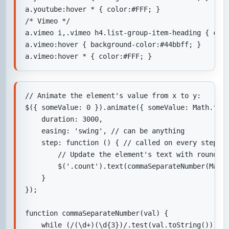
a.youtube:hover * { color:#FFF; }

/* Vimeo */

a.vimeo i,.vimeo h4.list-group-item-heading { colo
a.vimeo:hover { background-color:#44bbff; }

a.vimeo:hover * { color:#FFF; }
// Animate the element's value from x to y:

$({ someValue: 0 }).animate({ someValue: Math.floo
    duration: 3000,

    easing: 'swing', // can be anything

    step: function () { // called on every step

        // Update the element's text with rounded-
        $('.count').text(commaSeparateNumber(Math.
    }

});

function commaSeparateNumber(val) {

    while (/(\d+)(\d{3})/.test(val.toString())) {
