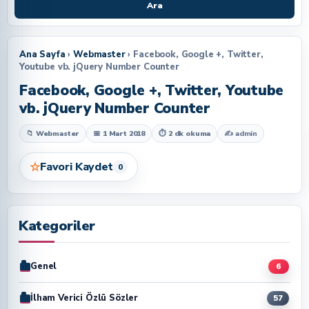
Ara
Ana Sayfa
›
Webmaster
› Facebook, Google +, Twitter,
Youtube vb. jQuery Number Counter
Facebook, Google +, Twitter, Youtube
vb. jQuery Number Counter
📁 Webmaster
📅 1 Mart 2018
⏱ 2 dk okuma
✍
admin
☆
Favori Kaydet
0
Kategoriler
Genel
6
İlham Verici Özlü Sözler
57