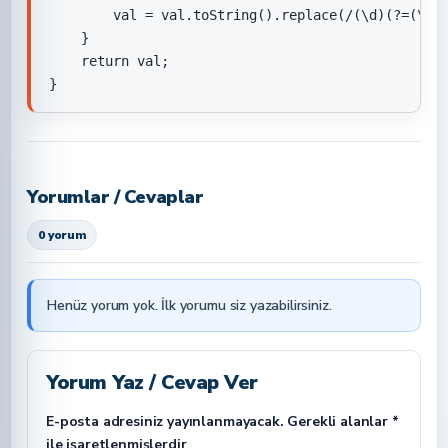
        val = val.toString().replace(/(\d)(?=(\d\d
    }

    return val;

}
Yorumlar / Cevaplar
0 yorum
Henüz yorum yok. İlk yorumu siz yazabilirsiniz.
Yorum Yaz / Cevap Ver
E-posta adresiniz yayınlanmayacak.
Gerekli alanlar
*
ile işaretlenmişlerdir