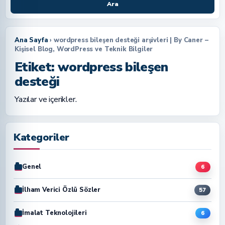
Ara
Ana Sayfa
› wordpress bileşen desteği arşivleri | By Caner –
Kişisel Blog, WordPress ve Teknik Bilgiler
Etiket:
wordpress bileşen
desteği
Yazılar ve içerikler.
Kategoriler
Genel
6
İlham Verici Özlü Sözler
57
İmalat Teknolojileri
6