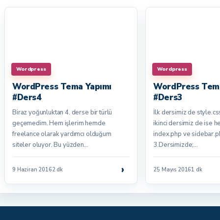
Wordpress
Wordpress
WordPress Tema Yapımı
WordPress Tema
#Ders4
#Ders3
Biraz yoğunluktan 4. derse bir türlü
İlk dersimiz de style.css
geçemedim. Hem işlerim hemde
ikinci dersimiz de ise 
freelance olarak yardımcı olduğum
index.php ve sidebar.ph
siteler oluyor. Bu yüzden…
3.Dersimizde;…
›
9 Haziran 2016
2 dk
25 Mayıs 2016
1 dk