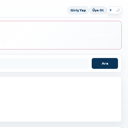
☀
🌙
Giriş Yap
Üye Ol
Reklam Ver
Ara