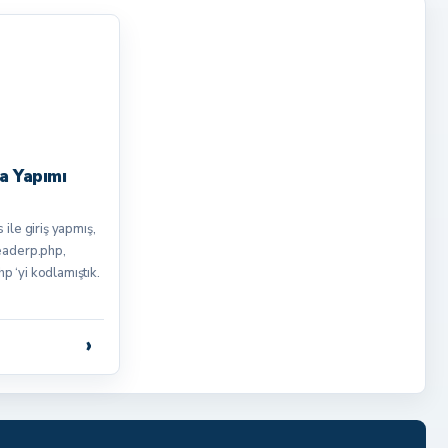
 Yapımı
 ile giriş yapmış,
headerp.php,
p ‘yi kodlamıştık.
›