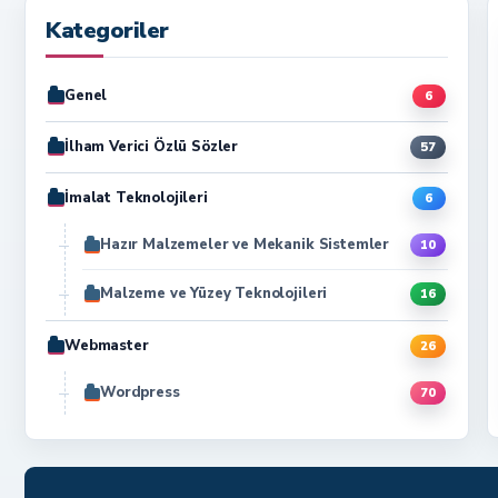
Kategoriler
Genel
6
İlham Verici Özlü Sözler
57
İmalat Teknolojileri
6
Hazır Malzemeler ve Mekanik Sistemler
10
Malzeme ve Yüzey Teknolojileri
16
Webmaster
26
Wordpress
70