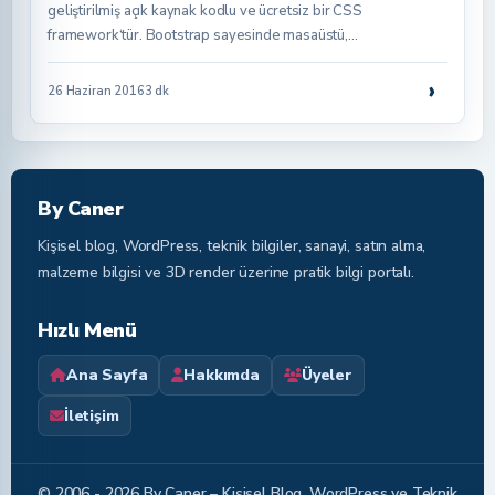
geliştirilmiş açık kaynak kodlu ve ücretsiz bir CSS
framework‘tür. Bootstrap sayesinde masaüstü,…
›
26 Haziran 2016
3 dk
By Caner
Kişisel blog, WordPress, teknik bilgiler, sanayi, satın alma,
malzeme bilgisi ve 3D render üzerine pratik bilgi portalı.
Hızlı Menü
Ana Sayfa
Hakkımda
Üyeler
İletişim
© 2006 - 2026 By Caner – Kişisel Blog, WordPress ve Teknik