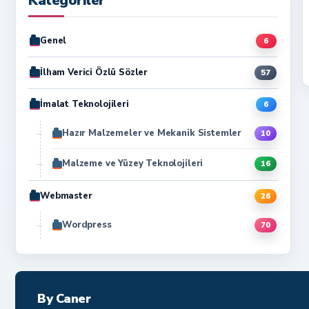
Kategoriler
Genel
6
İlham Verici Özlü Sözler
57
İmalat Teknolojileri
6
Hazır Malzemeler ve Mekanik Sistemler
10
Malzeme ve Yüzey Teknolojileri
16
Webmaster
26
Wordpress
70
By Caner