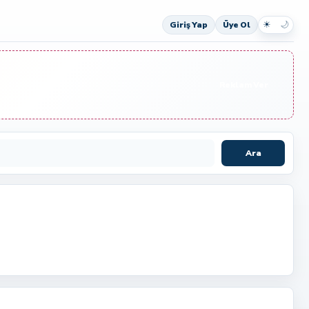
☀
🌙
Giriş Yap
Üye Ol
Reklam Ver
Ara