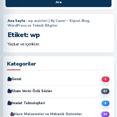
Ara
Ana Sayfa
› wp arşivleri | By Caner – Kişisel Blog,
WordPress ve Teknik Bilgiler
Etiket:
wp
Yazılar ve içerikler.
Kategoriler
Genel
6
İlham Verici Özlü Sözler
57
İmalat Teknolojileri
6
Hazır Malzemeler ve Mekanik Sistemler
10