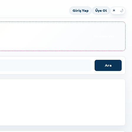
☀
🌙
Giriş Yap
Üye Ol
Reklam Ver
Ara