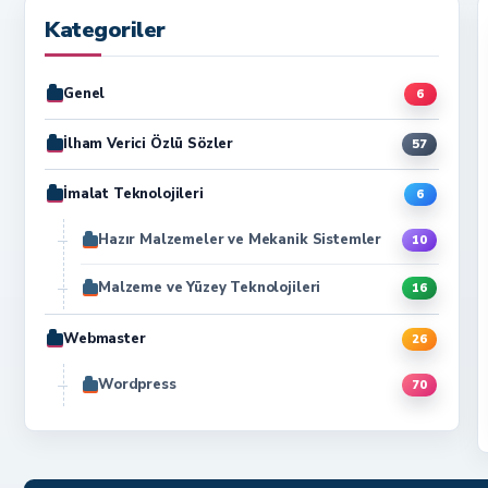
Kategoriler
Genel
6
İlham Verici Özlü Sözler
57
İmalat Teknolojileri
6
Hazır Malzemeler ve Mekanik Sistemler
10
Malzeme ve Yüzey Teknolojileri
16
Webmaster
26
Wordpress
70