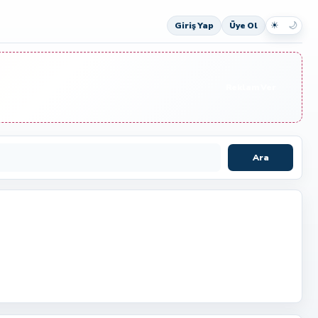
☀
🌙
Giriş Yap
Üye Ol
Reklam Ver
Ara