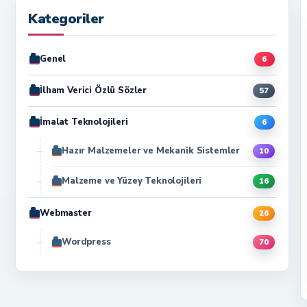
Kategoriler
Genel
6
İlham Verici Özlü Sözler
57
İmalat Teknolojileri
6
Hazır Malzemeler ve Mekanik Sistemler
10
Malzeme ve Yüzey Teknolojileri
16
Webmaster
26
Wordpress
70