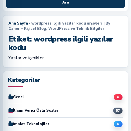
Ara
Ana Sayfa
› wordpress ilgili yazılar kodu arşivleri | By
Caner – Kişisel Blog, WordPress ve Teknik Bilgiler
Etiket:
wordpress ilgili yazılar
kodu
Yazılar ve içerikler.
Kategoriler
Genel
6
İlham Verici Özlü Sözler
57
İmalat Teknolojileri
6