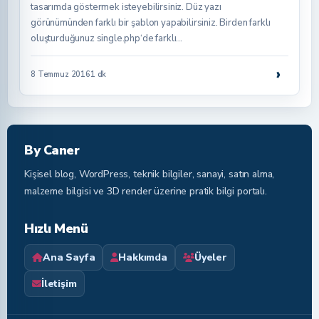
tasarımda göstermek isteyebilirsiniz. Düz yazı
görünümünden farklı bir şablon yapabilirsiniz. Birden farklı
oluşturduğunuz single.php‘de farklı…
›
8 Temmuz 2016
1 dk
By Caner
Kişisel blog, WordPress, teknik bilgiler, sanayi, satın alma,
malzeme bilgisi ve 3D render üzerine pratik bilgi portalı.
Hızlı Menü
Ana Sayfa
Hakkımda
Üyeler
İletişim