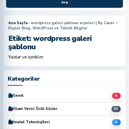
Ara
Ana Sayfa
› wordpress galeri şablonu arşivleri | By Caner –
Kişisel Blog, WordPress ve Teknik Bilgiler
Etiket:
wordpress galeri
şablonu
Yazılar ve içerikler.
Kategoriler
Genel
6
İlham Verici Özlü Sözler
57
İmalat Teknolojileri
6