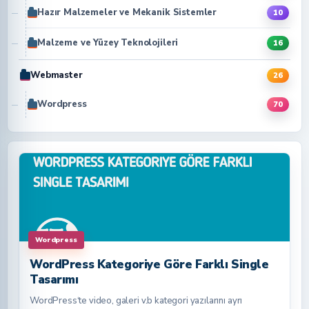
Hazır Malzemeler ve Mekanik Sistemler
10
Malzeme ve Yüzey Teknolojileri
16
Webmaster
26
Wordpress
70
Wordpress
WordPress Kategoriye Göre Farklı Single
Tasarımı
WordPress‘te video, galeri v.b kategori yazılarını ayrı