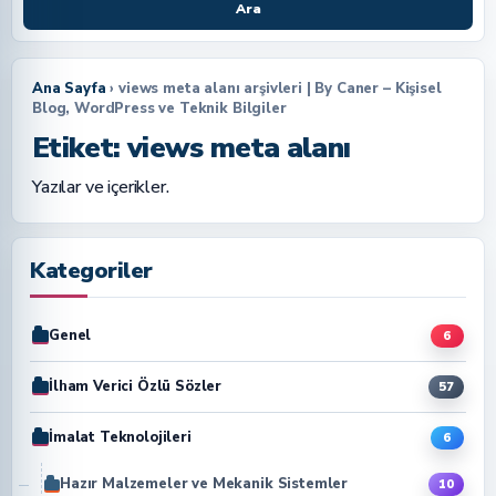
Ara
Ana Sayfa
› views meta alanı arşivleri | By Caner – Kişisel
Blog, WordPress ve Teknik Bilgiler
Etiket:
views meta alanı
Yazılar ve içerikler.
Kategoriler
Genel
6
İlham Verici Özlü Sözler
57
İmalat Teknolojileri
6
Hazır Malzemeler ve Mekanik Sistemler
10