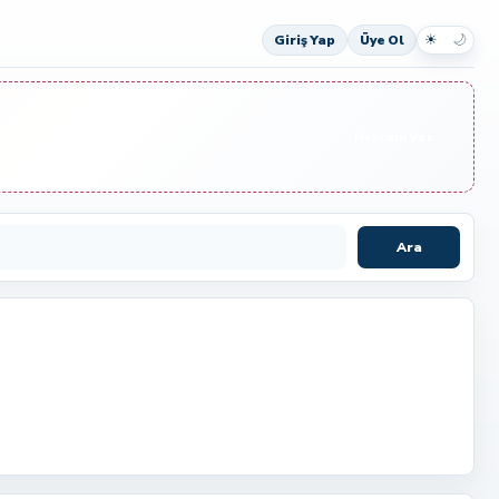
☀
🌙
Giriş Yap
Üye Ol
Reklam Ver
Ara