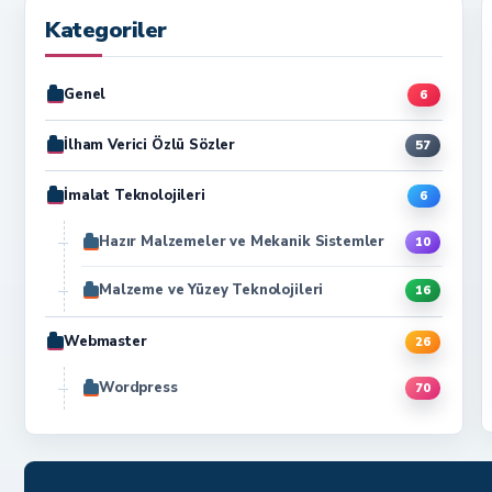
Kategoriler
Genel
6
İlham Verici Özlü Sözler
57
İmalat Teknolojileri
6
Hazır Malzemeler ve Mekanik Sistemler
10
Malzeme ve Yüzey Teknolojileri
16
Webmaster
26
Wordpress
70