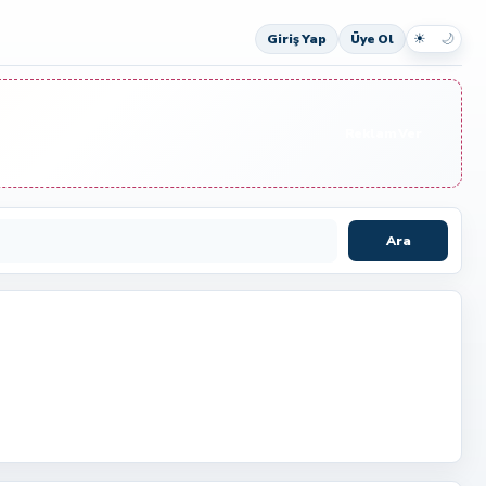
☀
🌙
Giriş Yap
Üye Ol
Reklam Ver
Ara