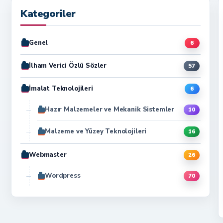
Kategoriler
Genel
6
İlham Verici Özlü Sözler
57
İmalat Teknolojileri
6
Hazır Malzemeler ve Mekanik Sistemler
10
Malzeme ve Yüzey Teknolojileri
16
Webmaster
26
Wordpress
70