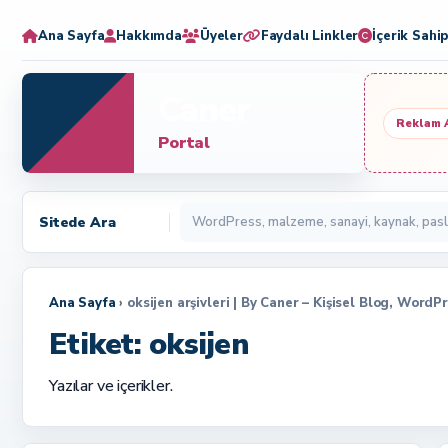
Ana Sayfa
Hakkımda
Üyeler
Faydalı Linkler
İçerik Sahip
Caner
Reklam 
Portal
Sitede Ara
Ana Sayfa
› oksijen arşivleri | By Caner – Kişisel Blog, WordP
Etiket:
oksijen
Yazılar ve içerikler.