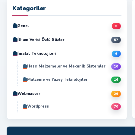
Kategoriler
Genel
6
İlham Verici Özlü Sözler
57
İmalat Teknolojileri
6
Hazır Malzemeler ve Mekanik Sistemler
10
Malzeme ve Yüzey Teknolojileri
16
Webmaster
26
Wordpress
70