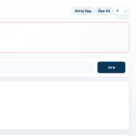
☀
🌙
Giriş Yap
Üye Ol
Reklam Ver
Ara