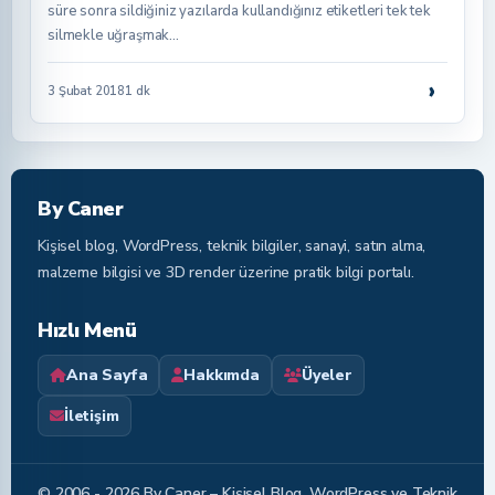
süre sonra sildiğiniz yazılarda kullandığınız etiketleri tek tek
silmekle uğraşmak…
›
3 Şubat 2018
1 dk
By Caner
Kişisel blog, WordPress, teknik bilgiler, sanayi, satın alma,
malzeme bilgisi ve 3D render üzerine pratik bilgi portalı.
Hızlı Menü
Ana Sayfa
Hakkımda
Üyeler
İletişim
© 2006 - 2026 By Caner – Kişisel Blog, WordPress ve Teknik