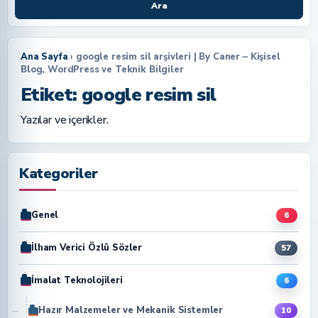
Ara
Ana Sayfa
› google resim sil arşivleri | By Caner – Kişisel
Blog, WordPress ve Teknik Bilgiler
Etiket:
google resim sil
Yazılar ve içerikler.
Kategoriler
Genel
6
İlham Verici Özlü Sözler
57
İmalat Teknolojileri
6
Hazır Malzemeler ve Mekanik Sistemler
10