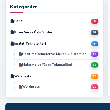
Kategoriler
Genel
6
İlham Verici Özlü Sözler
57
İmalat Teknolojileri
6
Hazır Malzemeler ve Mekanik Sistemler
10
Malzeme ve Yüzey Teknolojileri
16
Webmaster
26
Wordpress
70