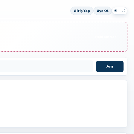
☀
🌙
Giriş Yap
Üye Ol
Reklam Ver
Ara