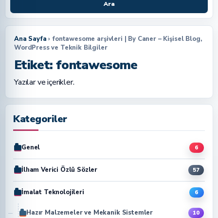
Ara
Ana Sayfa
› fontawesome arşivleri | By Caner – Kişisel Blog,
WordPress ve Teknik Bilgiler
Etiket:
fontawesome
Yazılar ve içerikler.
Kategoriler
Genel
6
İlham Verici Özlü Sözler
57
İmalat Teknolojileri
6
Hazır Malzemeler ve Mekanik Sistemler
10