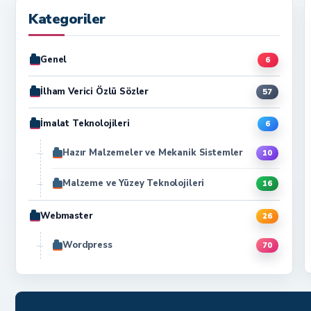
Kategoriler
Genel
6
İlham Verici Özlü Sözler
57
İmalat Teknolojileri
6
Hazır Malzemeler ve Mekanik Sistemler
10
Malzeme ve Yüzey Teknolojileri
16
Webmaster
26
Wordpress
70