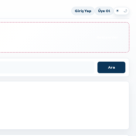
☀
🌙
Giriş Yap
Üye Ol
Reklam Ver
Ara