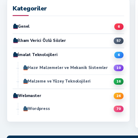
Kategoriler
Genel
6
İlham Verici Özlü Sözler
57
İmalat Teknolojileri
6
Hazır Malzemeler ve Mekanik Sistemler
10
Malzeme ve Yüzey Teknolojileri
16
Webmaster
26
Wordpress
70