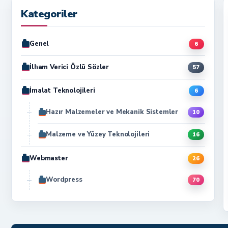
Kategoriler
Genel
6
İlham Verici Özlü Sözler
57
İmalat Teknolojileri
6
Hazır Malzemeler ve Mekanik Sistemler
10
Malzeme ve Yüzey Teknolojileri
16
Webmaster
26
Wordpress
70