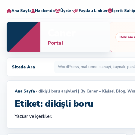
Ana Sayfa
Hakkımda
Üyeler
Faydalı Linkler
İçerik Sahip
Caner
Reklam 
Portal
Sitede Ara
Ana Sayfa
› dikişli boru arşivleri | By Caner – Kişisel Blog, W
Etiket:
dikişli boru
Yazılar ve içerikler.