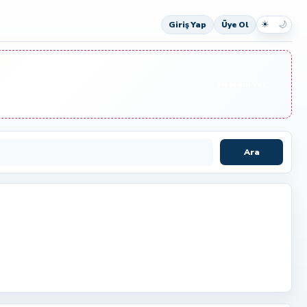
☀
🌙
Giriş Yap
Üye Ol
Reklam Ver
Ara