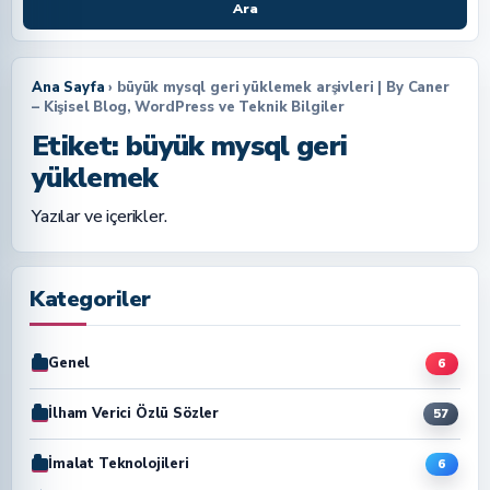
Ara
Ana Sayfa
› büyük mysql geri yüklemek arşivleri | By Caner
– Kişisel Blog, WordPress ve Teknik Bilgiler
Etiket:
büyük mysql geri
yüklemek
Yazılar ve içerikler.
Kategoriler
Genel
6
İlham Verici Özlü Sözler
57
İmalat Teknolojileri
6