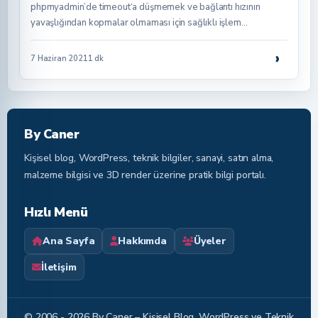
phpmyadmin’de timeout‘a düşmemek ve bağlantı hızının
yavaşlığından kopmalar olmaması için sağlıklı işlem…
›
7 Haziran 2021
1 dk
By Caner
Kişisel blog, WordPress, teknik bilgiler, sanayi, satın alma,
malzeme bilgisi ve 3D render üzerine pratik bilgi portalı.
Hızlı Menü
Ana Sayfa
Hakkımda
Üyeler
İletişim
© 2006 - 2026 By Caner – Kişisel Blog, WordPress ve Teknik