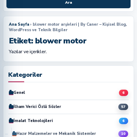
Ara
Ana Sayfa
› blower motor arşivleri | By Caner – Kişisel Blog,
WordPress ve Teknik Bilgiler
Etiket:
blower motor
Yazılar ve içerikler.
Kategoriler
Genel
6
İlham Verici Özlü Sözler
57
İmalat Teknolojileri
6
Hazır Malzemeler ve Mekanik Sistemler
10