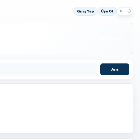
☀
🌙
Giriş Yap
Üye Ol
Reklam Ver
Ara