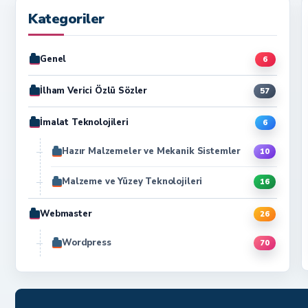
Kategoriler
Genel
6
İlham Verici Özlü Sözler
57
İmalat Teknolojileri
6
Hazır Malzemeler ve Mekanik Sistemler
10
Malzeme ve Yüzey Teknolojileri
16
Webmaster
26
Wordpress
70