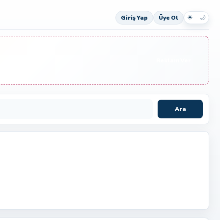
☀
🌙
Giriş Yap
Üye Ol
Reklam Ver
Ara