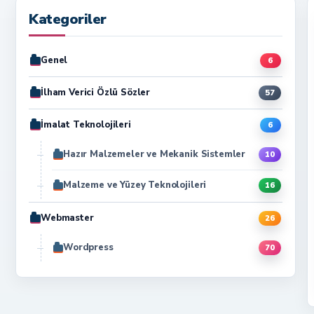
Kategoriler
Genel
6
İlham Verici Özlü Sözler
57
İmalat Teknolojileri
6
Hazır Malzemeler ve Mekanik Sistemler
10
Malzeme ve Yüzey Teknolojileri
16
Webmaster
26
Wordpress
70