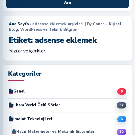
Ara
Ana Sayfa
› adsense eklemek arşivleri | By Caner – Kişisel
Blog, WordPress ve Teknik Bilgiler
Etiket:
adsense eklemek
Yazılar ve içerikler.
Kategoriler
Genel
6
İlham Verici Özlü Sözler
57
İmalat Teknolojileri
6
Hazır Malzemeler ve Mekanik Sistemler
10