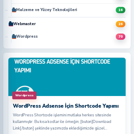
Malzeme ve Yüzey Teknolojileri
16
Webmaster
26
Wordpress
70
Wordpress
WordPress Adsense İçin Shortcode Yapımı
WordPress Shortcode işlemini mutlaka herkes sitesinde
kullanmıştır. Bu kısa kodlar ile örneğin; [buton]Download
Link[/buton] şeklinde yazımızda eklediğimizde güzel…